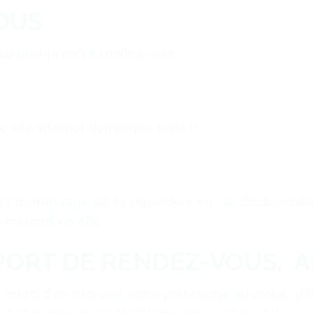
OUS
ion pour prendre rendez-vous :
e site internet dominique-tuina.fr
r
ez un message sur le répondeur en cas d’indisponib
ai maximal de 48h.
PORT DE RENDEZ-VOUS, 
 merci d’en informer votre praticienne au moins 48