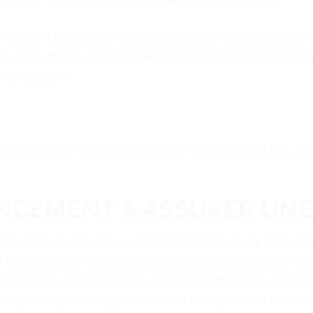
.fr) par sms ou par téléphone (06 84 78 84 04)
 prise en compte de votre demande. Merci d’arrive
 de la durée de ce retard et le tarif restera celui 
 annulation.
éontologie qui l’oblige au secret professionnel. Ce 
ONCEMENT A ASSURER UN
 le droit de refuser un consultant sans avoir à se j
être suspendue dans les situations de catastrophe (sé
on, grève…) et toutes les autres situations ne permet
 du cabinet pourra également être suspendue en cas 