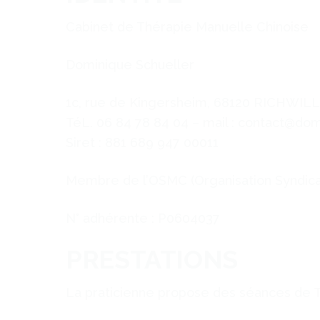
Cabinet de Thérapie Manuelle Chinoise
Dominique Schueller
1c, rue de Kingersheim, 68120 RICHWI
TéL. 06 84 78 84 04 – mail : contact@dom
Siret : 881 689 947 00011
Membre de l’OSMC (Organisation Syndica
N° adhérente : P0604037
PRESTATIONS
La praticienne propose des séances de 