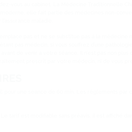
ez-vous au cabinet. La Médecine Traditionnelle Chi
 moderne, elle fait partie des médecines non-conven
 l’assurance maladie.
remplace pas et ne se substitue pas à la médecine m
étant pas médecin, si vous souffrez d’une pathologie
nt de venir à votre séance. Il n’est pas non plus 
raitement prescrit par votre médecin, ni de vous p
AIRES
0 € pour une séance de 60 min. Les règlements par 
e tarif est modifiable sans préavis, il est affiché da