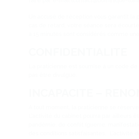
faire par e-mail (contact@dominique-tuina
Un accusé de réception vous garantit la
cas de retard, votre séance sera écourtée
à 15 minutes sont considérés comme une
CONFIDENTIALITE
La praticienne est soumise à un code de d
pas être divulgué.
INCAPACITE – REN
A tout moment, la praticienne se réserve
L’activité du cabinet pourra par ailleurs 
pandémie, de conflit (guerre, manifestati
des conditions satisfaisantes. L’activité