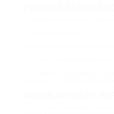
PRISE DE RENDEZ-V
Différents moyens sont à votre disposit
– Par sms au 06 84 78 84 04.
– Par l’agenda en ligne, directement sur l
– Par e-mail : contact@dominique-tuina.f
– Par téléphone au 06 84 78 84 04. Laiss
praticienne vous contactera dans un dél
ANNULATION ET RE
Pour tout rendez-vous annulé ou reporté,