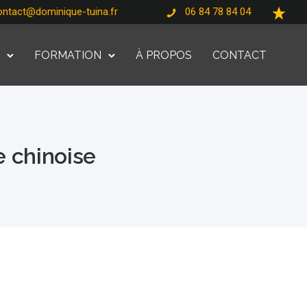
ontact@dominique-tuina.fr
06 84 78 84 04
E
FORMATION
À PROPOS
CONTACT
e chinoise