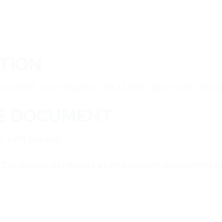
ATION
ocument, vous disposez de 14 jours pour vous rétract
CE DOCUMENT
s sans préavis.
es Conditions Générales et en accepter pleinement l