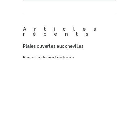
Articles
récents
Plaies ouvertes aux chevilles
Kyste sur le nerf optique
Toux discontinue
Commenta
ires
récents